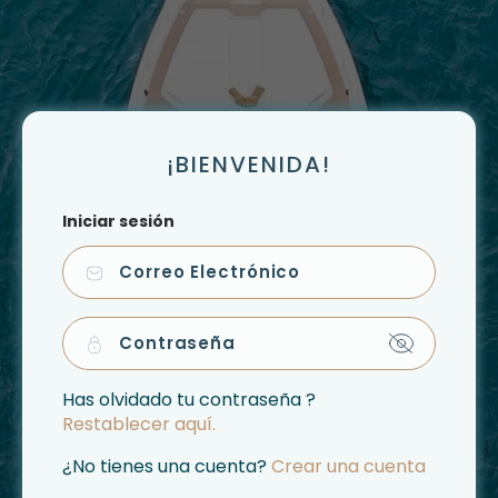
Saltar
al
contenido
¡BIENVENIDA!
Iniciar sesión
Has olvidado tu contraseña ?
Restablecer aquí.
¿No tienes una cuenta?
Crear una cuenta