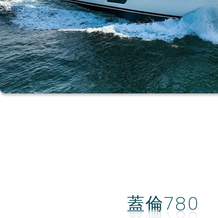
蓋倫
780