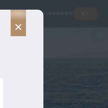
商店
服務
BAR DU PORT
探索
聯絡我們
登入
的遊艇