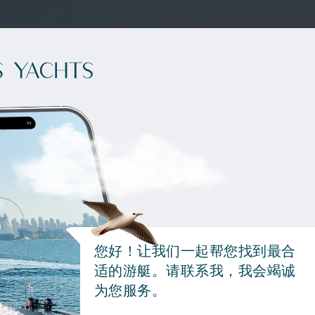
您好！让我们一起帮您找到最合
适的游艇。请联系我，我会竭诚
找到你
为您服务。