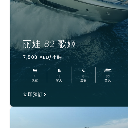
丽娃
82 歌姬
7,500 AED/小時
4
12
8
83
臥室
客人
過夜
英尺
立即預訂