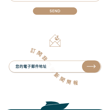
訂
閱
我
們
的
新
聞
簡
報